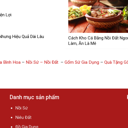
ện Lợi
Nhưng Hiệu Quả Dài Lâu
Cách Kho Cá Bằng Nồi Đất Ngo
Làm, Ăn Là Mê
a Bình Hoa
–
Nồi Sứ – Nồi Đất
–
Gốm Sứ Gia Dụng
–
Quà Tặng G
Danh mục sản phẩm
Nồi Sứ
Niêu Đất
Đồ Gia Dụng