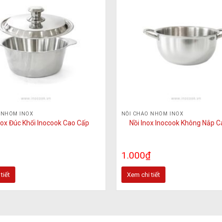
có
thể
được
chọn
trên
trang
sản
phẩm
 NHÔM INOX
NỒI CHẢO NHÔM INOX
nox Đúc Khối Inocook Cao Cấp
Nồi Inox Inocook Không Nắp 
1.000
₫
tiết
Xem chi tiết
Sản
phẩm
này
có