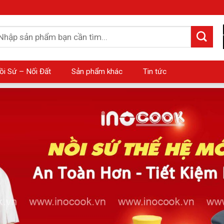
m
ếm:
ồi Sứ – Nối Đất
Sản phẩm khác
Tin tức