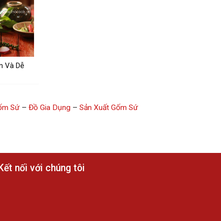
n Và Dễ
ốm Sứ
–
Đồ Gia Dụng
–
Sản Xuất Gốm Sứ
Kết nối với chúng tôi