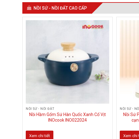
nhiều
NỒI SỨ - NỒI ĐẤT CAO CẤP
biến
thể.
Các
tùy
chọn
có
thể
được
chọn
trên
trang
sản
phẩm
NỒI SỨ - NỐI ĐẤT
NỒI SỨ - N
Nồi Hầm Gốm Sứ Hàn Quốc Xanh Cổ Vịt
Nồi Sứ 
INOcook INO022024
cạn
Xem chi tiết
Xem chi t