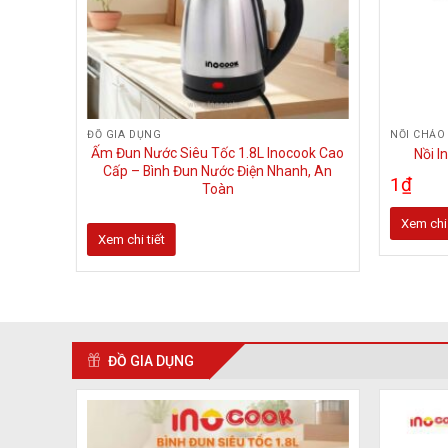
ĐỒ GIA DỤNG
NỒI CHẢO
INOcook
Ấm Đun Nước Siêu Tốc 1.8L Inocook Cao
Nồi I
Cấp – Bình Đun Nước Điện Nhanh, An
1
₫
Toàn
Xem chi 
Xem chi tiết
Sản
phẩm
này
có
nhiều
biến
ĐỒ GIA DỤNG
thể.
Các
tùy
chọn