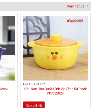
nhiều
Xem tất cả
biến
thể.
Các
tùy
chọn
có
thể
được
chọn
trên
trang
sản
phẩm
NỒI SỨ - NỐI ĐẤT
NOcook
Nồi Hầm Hàn Quốc Hình Vịt Vàng INOcook
INO032024
Xem chi tiết