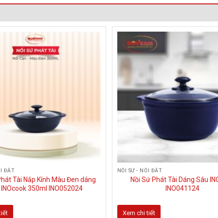
nhiều
biến
thể.
Các
tùy
chọn
có
thể
được
chọn
trên
trang
sản
phẩm
ỐI ĐẤT
NỒI SỨ - NỐI ĐẤT
Phát Tài Nắp Kính Màu Đen dáng
Nồi Sứ Phát Tài Dáng Sâu I
 INOcook 350ml INO052024
INO041124
iết
Xem chi tiết