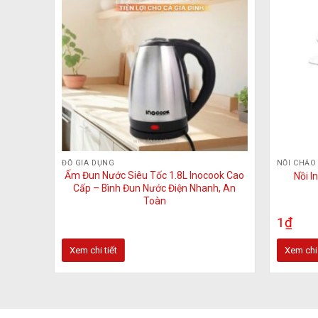
có
thể
được
chọn
trên
trang
sản
phẩm
ĐỒ GIA DỤNG
NỒI CHẢO
Ấm Đun Nước Siêu Tốc 1.8L Inocook Cao
26
Nồi I
Cấp – Bình Đun Nước Điện Nhanh, An
Toàn
1
₫
Xem chi tiết
Xem chi 
Sản
phẩm
này
có