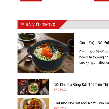
BÀI VIẾT - TIN TỨC
Cơm Trộn Nồi Đấ
Cơm trộn nồi đất l
người ta thường ng
cực kỳ ngon, độc và.
Nồi Kho Cá Bằng Đất Tốt Trên Thị
15/03/2021
Thịt Kho Nồi Đất Mới Nhất, Đơn Gi
15/03/2021