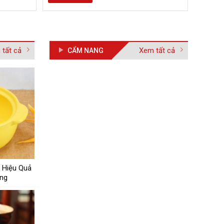
tất cả
Xem tất cả
CẨM NANG
 Hiệu Quả
ng