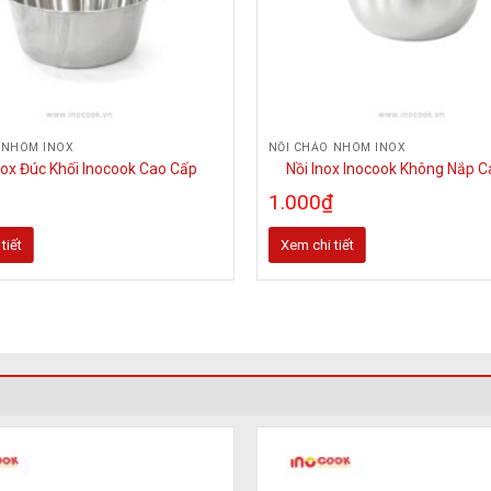
 NHÔM INOX
NỒI CHẢO NHÔM INOX
nox Đúc Khối Inocook Cao Cấp
Nồi Inox Inocook Không Nắp 
1.000
₫
tiết
Xem chi tiết
Sản
phẩm
này
có
nhiều
biến
thể.
Các
tùy
chọn