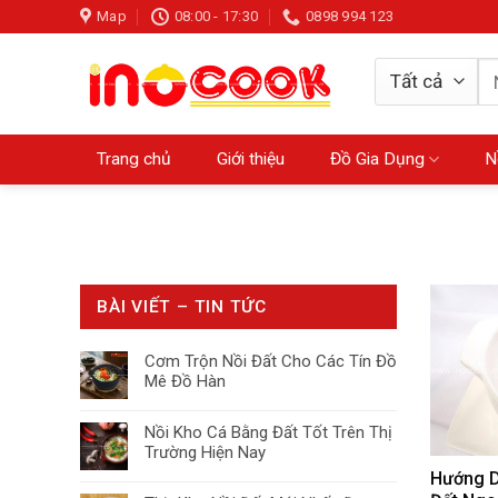
Skip
Map
08:00 - 17:30
0898 994 123
to
content
Tì
ki
Trang chủ
Giới thiệu
Đồ Gia Dụng
N
BÀI VIẾT – TIN TỨC
Cơm Trộn Nồi Đất Cho Các Tín Đồ
Mê Đồ Hàn
Nồi Kho Cá Bằng Đất Tốt Trên Thị
Trường Hiện Nay
Hướng D