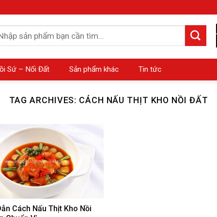
m
ếm:
ồi Sứ – Nối Đất
Sản phẩm khác
Tin tức
TAG ARCHIVES:
CÁCH NẤU THỊT KHO NỒI ĐẤT
ẫn Cách Nấu Thịt Kho Nồi